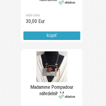
skladom
naša cena
30,00 Eur
Madamme Pompadour
náhrdelník 14
skladom