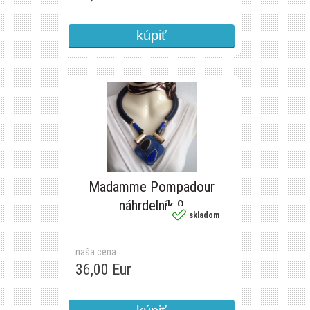
Madamme Pompadour
náhrdelník 9
skladom
naša cena
36,00 Eur