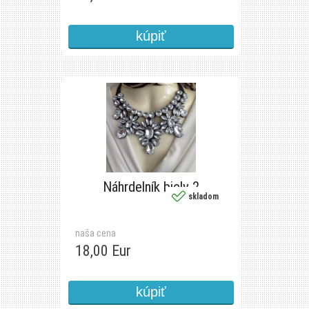
Náhrdelník biely 2
skladom
naša cena
18,00 Eur