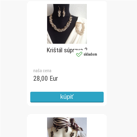
Krištál súprava 2
skladom
naša cena
28,00 Eur