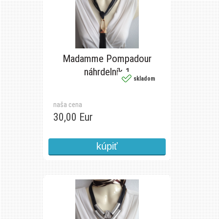
Madamme Pompadour
náhrdelník 1
skladom
naša cena
30,00 Eur