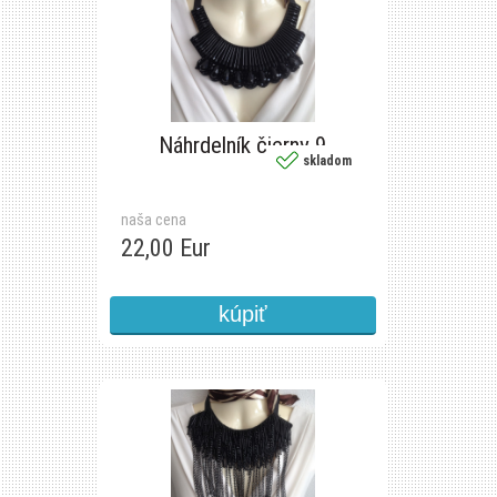
Náhrdelník čierny 9
skladom
naša cena
22,00 Eur