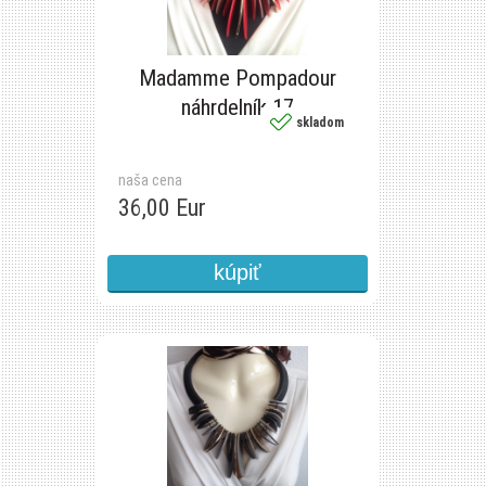
Madamme Pompadour
náhrdelník 17
skladom
naša cena
36,00 Eur