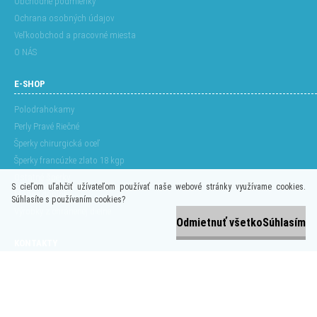
Obchodné podmienky
Ochrana osobných údajov
Veľkoobchod a pracovné miesta
O NÁS
E-SHOP
Polodrahokamy
Perly Pravé Riečné
Šperky chirurgická oceľ
Šperky francúzke zlato 18 kgp
Ostatné šperky
S cieľom uľahčiť užívateľom používať naše webové stránky využívame cookies.
Módne doplnky
Súhlasíte s používaním cookies?
Výrobky z chránenej dielne
Odmietnuť všetko
Súhlasím
KONTAKTY
Ivake s.r.o.
Adresa:
Oremburská, 8
PSČ:
974 01 Banská Bystrica
Email:
asistent(a)ivake.sk