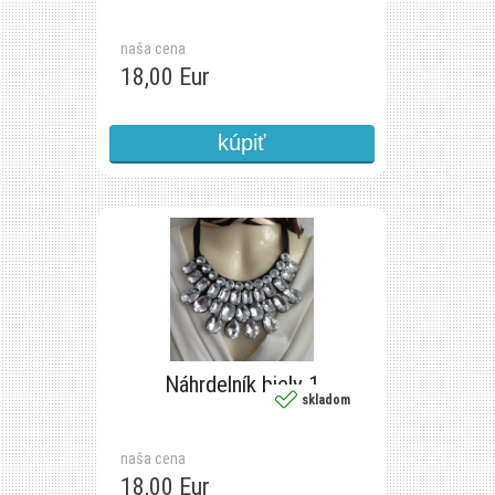
naša cena
18,00 Eur
Náhrdelník biely 1
skladom
naša cena
18,00 Eur