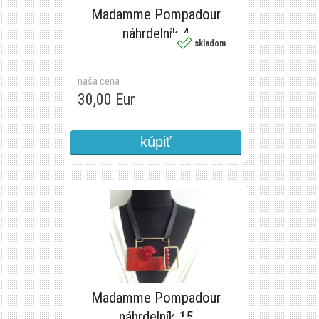
Madamme Pompadour
náhrdelník 4
skladom
naša cena
30,00 Eur
Madamme Pompadour
náhrdelník 15