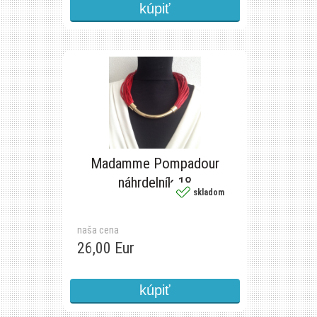
Madamme Pompadour
náhrdelník 18
skladom
naša cena
26,00 Eur