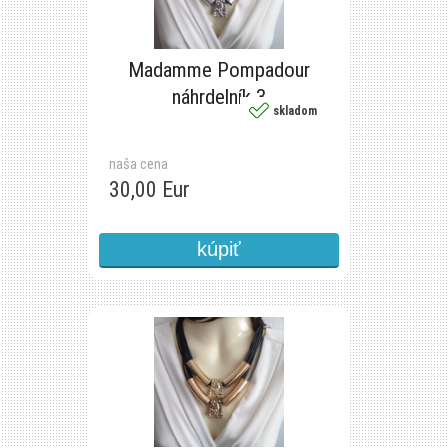
Madamme Pompadour
náhrdelník 3
skladom
naša cena
30,00 Eur