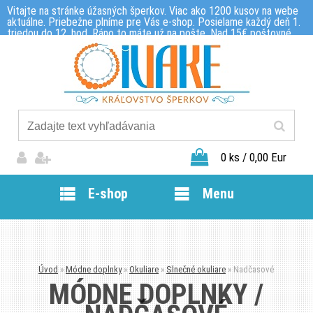
Vitajte na stránke úžasných šperkov. Viac ako 1200 kusov na webe
aktuálne. Priebežne plníme pre Vás e-shop. Posielame každý deň 1.
triedou do 12. hod. Ráno to máte už na pošte. Nad 15€ poštovné
zdarma. Maloobchod a veľkoobchod Nové Mesto nad Váhom. NON
STOP +421 905 234 426.
0 ks / 0,00 Eur
E-shop
Menu
Úvod
»
Módne doplnky
»
Okuliare
»
Slnečné okuliare
»
Nadčasové
MÓDNE DOPLNKY /