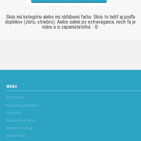
Skús inú kategóriu alebo inú obľúbenú farbu. Skús to ladiť aj podľa
doplnkov (zlato, striebro). Alebo siahni po extravagancii, nech ťa je
vidno a si zapamätateľná. :-D
MENU
KONTAKTY
Kamenná predajňa
Poradňa
Zákaznícky Servis
Bezpečný nákup
Reklamácie