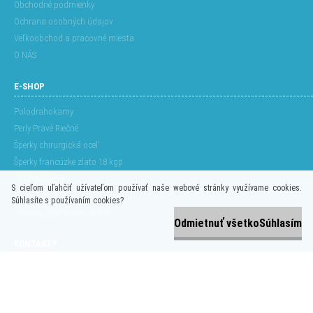
Obchodné podmienky
Ochrana osobných údajov
Veľkoobchod a pracovné miesta
O NÁS
E-SHOP
Polodrahokamy
Perly Pravé Riečné
Šperky chirurgická oceľ
Šperky francúzke zlato 18 kgp
Ostatné šperky
S cieľom uľahčiť užívateľom používať naše webové stránky využívame cookies.
Módne doplnky
Súhlasíte s používaním cookies?
Výrobky z chránenej dielne
Odmietnuť všetko
Súhlasím
KONTAKTY
Ivake s.r.o.
Adresa:
Oremburská, 8
PSČ:
974 01 Banská Bystrica